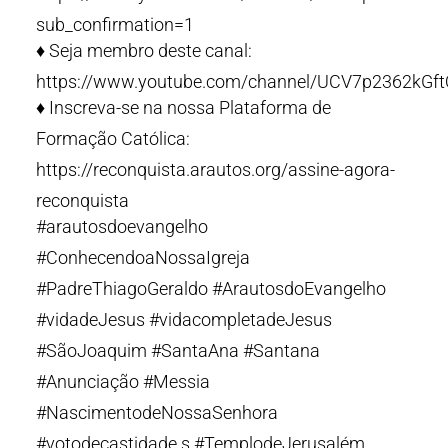
sub_confirmation=1
♦️ Seja membro deste canal:
https://www.youtube.com/channel/UCV7p2362kGf
♦️ Inscreva-se na nossa Plataforma de
Formação Católica:
https://reconquista.arautos.org/assine-agora-
reconquista
#arautosdoevangelho
#ConhecendoaNossaIgreja
#PadreThiagoGeraldo #ArautosdoEvangelho
#vidadeJesus #vidacompletadeJesus
#SãoJoaquim #SantaAna #Santana
#Anunciação #Messia
#NascimentodeNossaSenhora
#votodecastidade s #TemplodeJerusalém