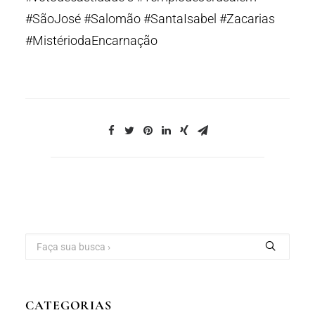
#SãoJosé #Salomão #SantaIsabel #Zacarias
#MistériodaEncarnação
CATEGORIAS