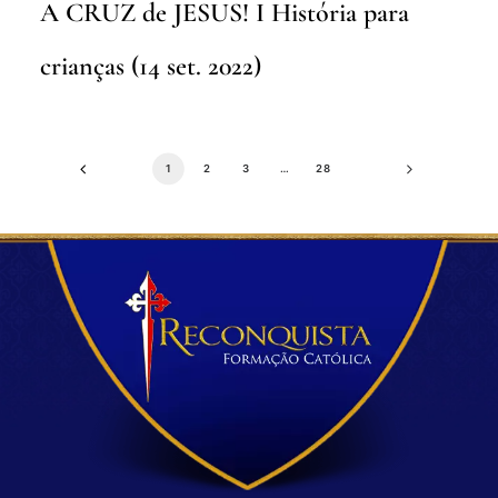
A CRUZ de JESUS! I História para
crianças (14 set. 2022)
1
2
3
…
28