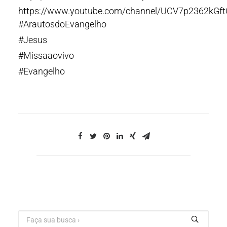
https://www.youtube.com/channel/UCV7p2362kGf
#ArautosdoEvangelho
#Jesus
#Missaaovivo
#Evangelho