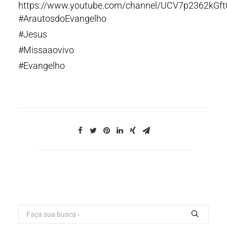
https://www.youtube.com/channel/UCV7p2362kGf
#ArautosdoEvangelho
#Jesus
#Missaaovivo
#Evangelho