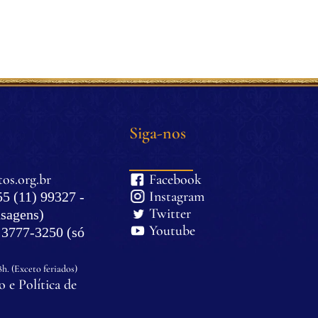
Siga-nos
os.org.br
Facebook
Instagram
5 (11) 99327 -
Twitter
sagens)
Youtube
) 3777-3250 (só
8h. (Exceto feriados)
 e Política de