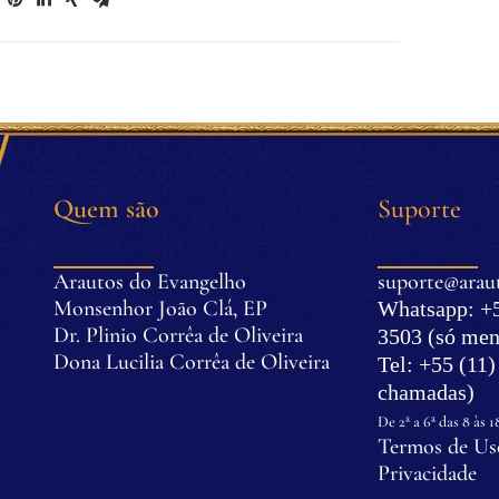
Quem são
Suporte
Arautos do Evangelho
suporte@araut
Monsenhor João Clá, EP
Whatsapp: +5
Dr. Plinio Corrêa de Oliveira
3503 (só men
Dona Lucilia Corrêa de Oliveira
Tel: +55 (11
.
chamadas)
.
De 2ª a 6ª das 8 às 1
Termos de Uso
Privacidade