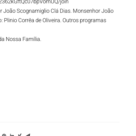
p2362kGftQc07bpVomUQ/join
or João Scognamiglio Clá Dias. Monsenhor João
: Plinio Corrêa de Oliveira. Outros programas
da Nossa Família.