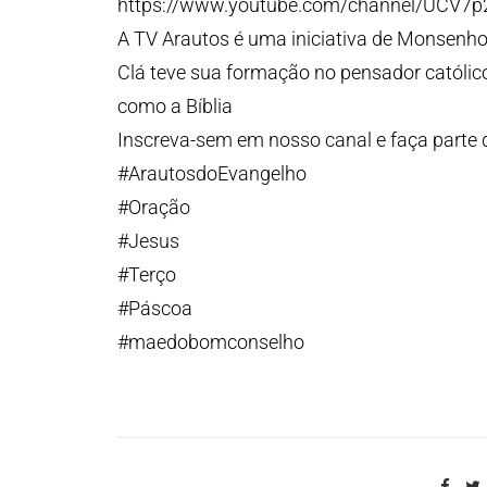
https://www.youtube.com/channel/UCV7
A TV Arautos é uma iniciativa de Monsenh
Clá teve sua formação no pensador católico
como a Bíblia
Inscreva-sem em nosso canal e faça parte 
#ArautosdoEvangelho
#Oração
#Jesus
#Terço
#Páscoa
#maedobomconselho