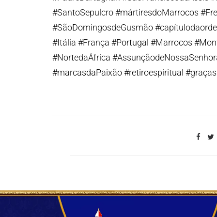
#SantoSepulcro #mártiresdoMarrocos #Fre
#SãoDomingosdeGusmão #capítulodaordem 
#Itália #França #Portugal #Marrocos #Mon
#NortedaÁfrica #AssunçãodeNossaSenhora
#marcasdaPaixão #retiroespiritual #graças