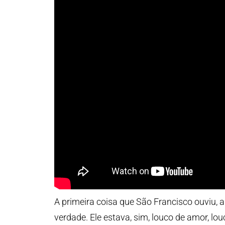
A primeira coisa que São Francisco ouviu, a
verdade. Ele estava, sim, louco de amor, lou