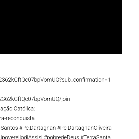
p2362kGftQc07bpVomUQ?sub_confirmation=1
p2362kGftQc07bpVomUQ/join
ação Católica:
ra-reconquista
antos #Pe.Dartagnan #Pe.DartagnanOliveira
poverellodiAssisi #pobredeDeus #TerraSanta