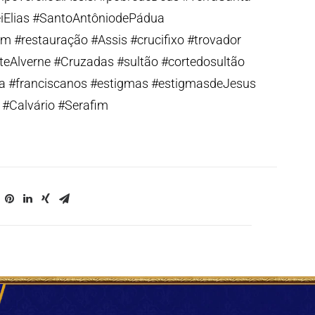
iElias #SantoAntôniodePádua
#restauração #Assis #crucifixo #trovador
teAlverne #Cruzadas #sultão #cortedosultão
 #franciscanos #estigmas #estigmasdeJesus
 #Calvário #Serafim