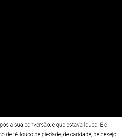
pós a sua conversão, é que estava louco. E é
co de fé, louco de piedade, de caridade, de desejo