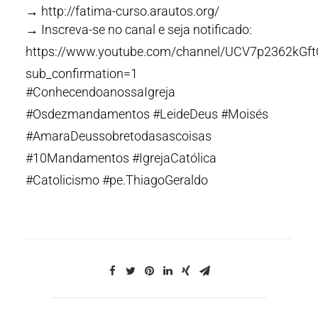
→ http://fatima-curso.arautos.org/
→ Inscreva-se no canal e seja notificado:
https://www.youtube.com/channel/UCV7p2362kG
sub_confirmation=1
#ConhecendoanossaIgreja
#Osdezmandamentos #LeideDeus #Moisés
#AmaraDeussobretodasascoisas
#10Mandamentos #IgrejaCatólica
#Catolicismo #pe.ThiagoGeraldo