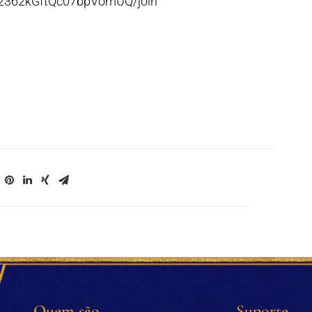
p2362kGftQc07bpVomUQ/join
Quem são
Suporte