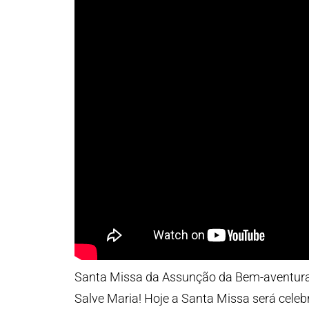
Santa Missa da Assunção da Bem-aventurad
Salve Maria! Hoje a Santa Missa será celeb