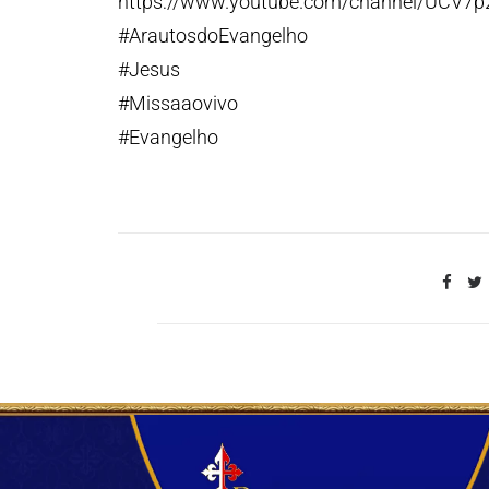
https://www.youtube.com/channel/UCV7
#ArautosdoEvangelho
#Jesus
#Missaaovivo
#Evangelho