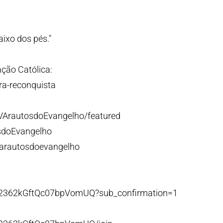
aixo dos pés."
ção Católica:
ra-reconquista
VArautosdoEvangelho/featured
sdoEvangelho
/arautosdoevangelho
p2362kGftQc07bpVomUQ?sub_confirmation=1