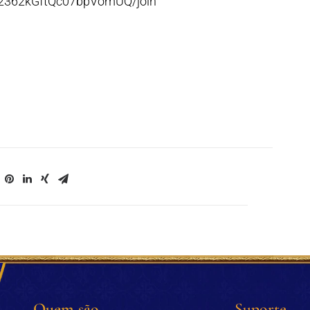
p2362kGftQc07bpVomUQ/join
Quem são
Suporte