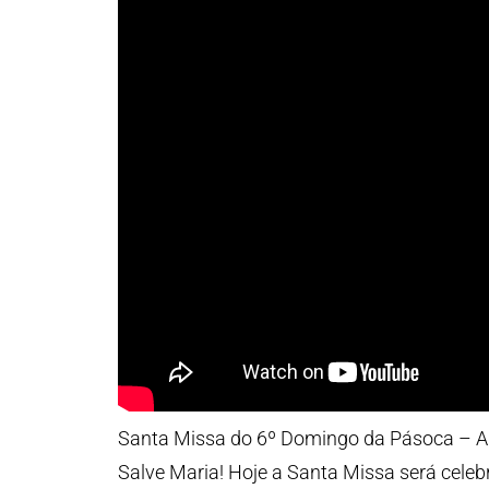
Santa Missa do 6º Domingo da Pásoca – An
Salve Maria! Hoje a Santa Missa será celeb