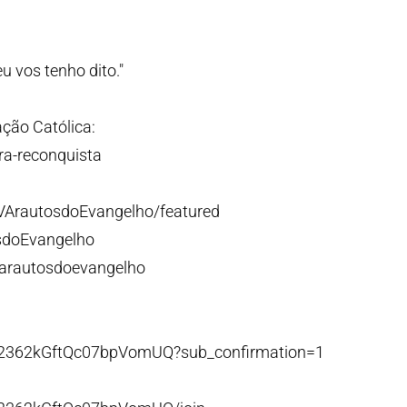
u vos tenho dito."
ção Católica:
ra-reconquista
VArautosdoEvangelho/featured
sdoEvangelho
/arautosdoevangelho
p2362kGftQc07bpVomUQ?sub_confirmation=1