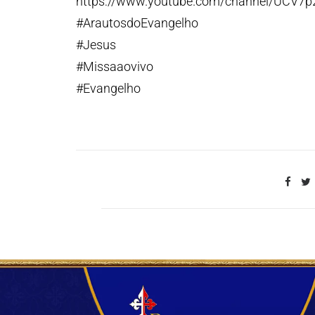
https://www.youtube.com/channel/UCV7
#ArautosdoEvangelho
#Jesus
#Missaaovivo
#Evangelho