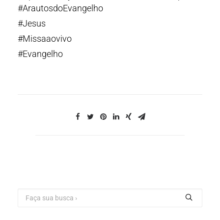
#ArautosdoEvangelho
#Jesus
#Missaaovivo
#Evangelho