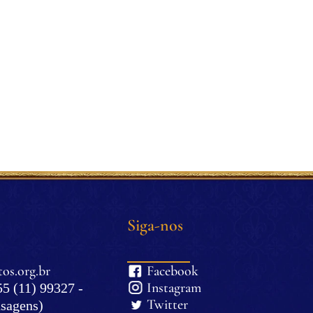
Siga-nos
os.org.br
Facebook
Instagram
5 (11) 99327 -
Twitter
sagens)