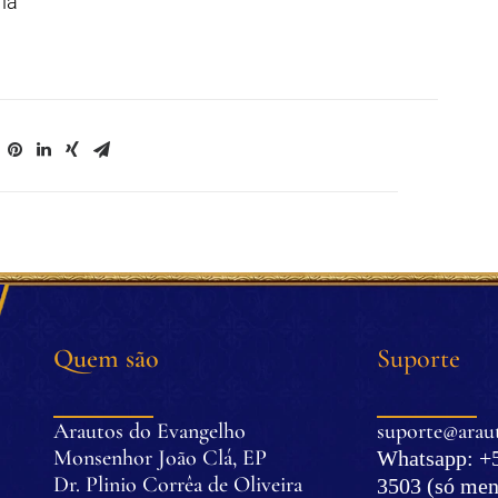
ia
Quem são
Suporte
Arautos do Evangelho
suporte@araut
Monsenhor João Clá, EP
Whatsapp: +5
Dr. Plinio Corrêa de Oliveira
3503 (só men