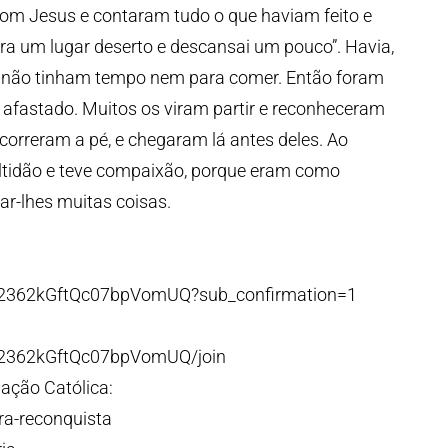
om Jesus e contaram tudo o que haviam feito e
ara um lugar deserto e descansai um pouco”. Havia,
ue não tinham tempo nem para comer. Então foram
e afastado. Muitos os viram partir e reconheceram
 correram a pé, e chegaram lá antes deles. Ao
tidão e teve compaixão, porque eram como
ar-lhes muitas coisas.
p2362kGftQc07bpVomUQ?sub_confirmation=1
p2362kGftQc07bpVomUQ/join
ação Católica:
ra-reconquista