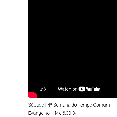
Sábado I 4ª Semana do Tempo Comum
Evangelho – Mc 6,30-34