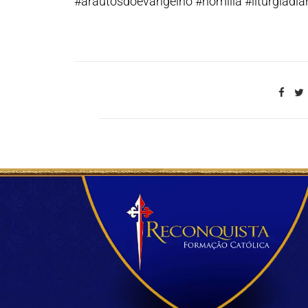
#arautosdoevangelho #homilia #liturgiadiar