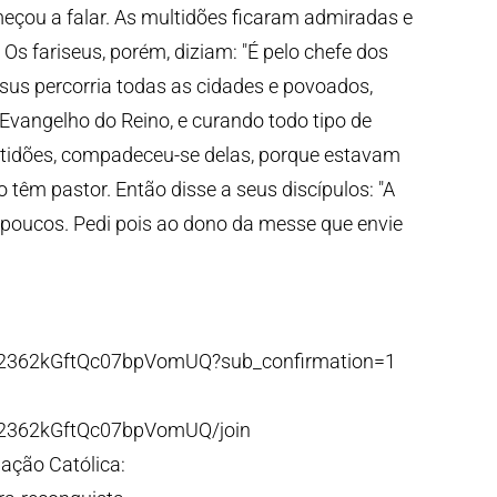
çou a falar. As multidões ficaram admiradas e
. Os fariseus, porém, diziam: "É pelo chefe dos
sus percorria todas as cidades e povoados,
vangelho do Reino, e curando todo tipo de
tidões, compadeceu-se delas, porque estavam
têm pastor. Então disse a seus discípulos: "A
poucos. Pedi pois ao dono da messe que envie
p2362kGftQc07bpVomUQ?sub_confirmation=1
p2362kGftQc07bpVomUQ/join
ação Católica: