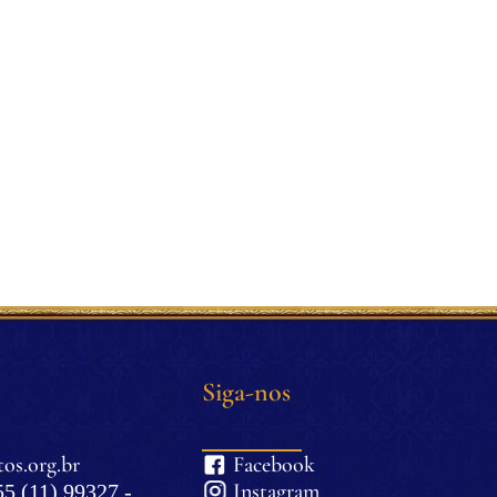
Siga-nos
os.org.br
Facebook
Instagram
5 (11) 99327 -