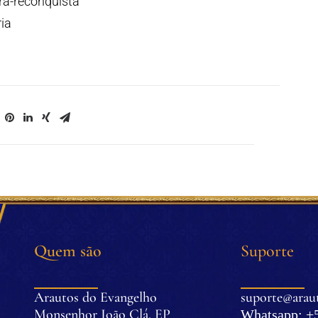
ra-reconquista
ia
Quem são
Suporte
Arautos do Evangelho
suporte@araut
Monsenhor João Clá, EP
Whatsapp: +5