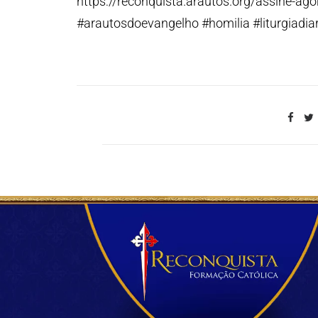
https://reconquista.arautos.org/assine-ago
#arautosdoevangelho #homilia #liturgiadiar