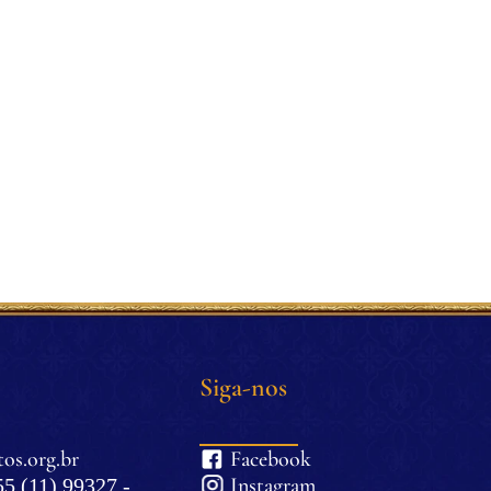
Siga-nos
os.org.br
Facebook
Instagram
5 (11) 99327 -