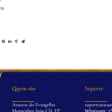
".
ia
Quem são
Suporte
Arautos do Evangelho
suporte@araut
Monsenhor João Clá, EP
Whatsapp: +5