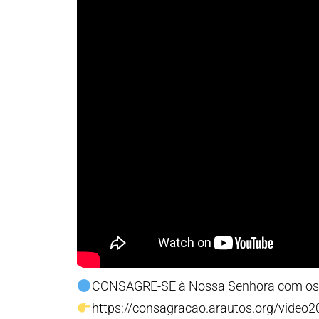
CONSAGRE-SE à Nossa Senhora com os
https://consagracao.arautos.org/video