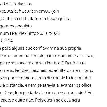
ídeos exclusivos.
V7p2362kGftQc07bpVomUQ/join
 Católica na Plataforma Reconquista
agora-reconquista
mum I Pe. Alex Brito 26/10/2025
18,9-14
 para alguns que confiavam na sua própria
ens subiram ao Templo para rezar: um era fariseu,
 pé, rezava assim em seu íntimo: ‘Ó Deus, eu te
omens, ladrões, desonestos, adúlteros, nem como
ezes por semana, e dou o dízimo de toda a minha
 à distância, e nem se atrevia a levantar os olhos
Meu Deus, tem piedade de mim que sou pecador!’ Eu
ficado, o outro não. Pois quem se eleva será