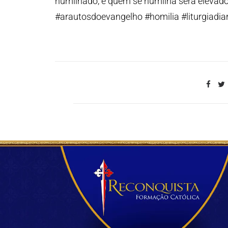
humilhado, e quem se humilha será elevado
#arautosdoevangelho #homilia #liturgiadiar