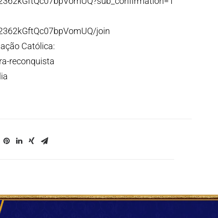
p2362kGftQc07bpVomUQ?sub_confirmation=1
p2362kGftQc07bpVomUQ/join
ação Católica:
ra-reconquista
ia