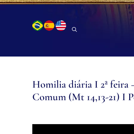
Homilia diária I 2ª feir
Comum (Mt 14,13-21) I P