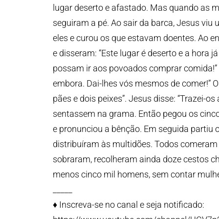
lugar deserto e afastado. Mas quando as mu
seguiram a pé. Ao sair da barca, Jesus viu
eles e curou os que estavam doentes. Ao en
e disseram: “Este lugar é deserto e a hora j
possam ir aos povoados comprar comida!” Je
embora. Dai-lhes vós mesmos de comer!” Os
pães e dois peixes”. Jesus disse: “Trazei-o
sentassem na grama. Então pegou os cinco p
e pronunciou a bênção. Em seguida partiu os
distribuíram às multidões. Todos comeram 
sobraram, recolheram ainda doze cestos c
menos cinco mil homens, sem contar mulher
_____
♦️ Inscreva-se no canal e seja notificado: