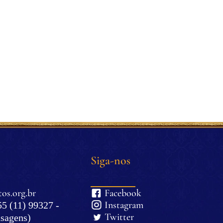
Siga-nos
os.org.br
Facebook
Instagram
5 (11) 99327 -
Twitter
sagens)