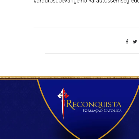
#arautosdoevangelho #arautossemsegred