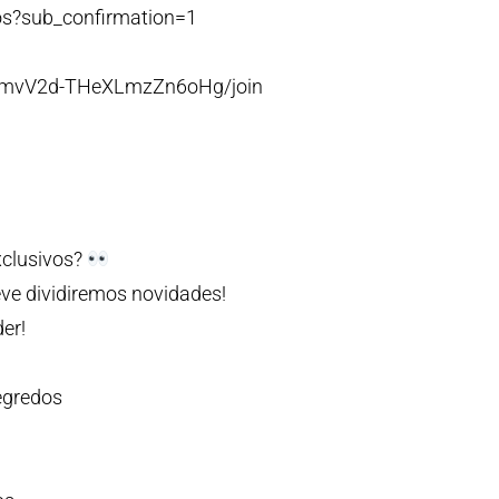
os?sub_confirmation=1
PmvV2d-THeXLmzZn6oHg/join
xclusivos?
ve dividiremos novidades!
er!
egredos