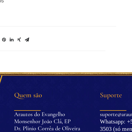
os
Quem são
Suporte
Arautos do Evangelho
suporte@araut
Monsenhor João Clá, EP
Whatsapp: +5
Dr. Plinio Corrêa de Oliveira
3503 (só men