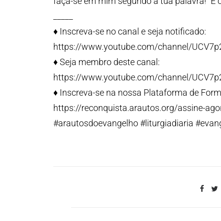
faça-se em mim segundo a tua palavra!” E o 
_____
♦️ Inscreva-se no canal e seja notificado:
https://www.youtube.com/channel/UCV7
♦️ Seja membro deste canal:
https://www.youtube.com/channel/UCV7
♦️ Inscreva-se na nossa Plataforma de Form
https://reconquista.arautos.org/assine-ago
#arautosdoevangelho #liturgiadiaria #eva