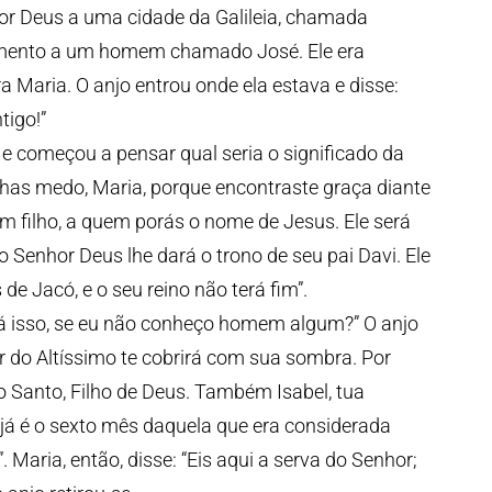
por Deus a uma cidade da Galileia, chamada
amento a um homem chamado José. Ele era
 Maria. O anjo entrou onde ela estava e disse:
tigo!”
e começou a pensar qual seria o significado da
enhas medo, Maria, porque encontraste graça diante
um filho, a quem porás o nome de Jesus. Ele será
o Senhor Deus lhe dará o trono de seu pai Davi. Ele
e Jacó, e o seu reino não terá fim”.
á isso, se eu não conheço homem algum?” O anjo
der do Altíssimo te cobrirá com sua sombra. Por
o Santo, Filho de Deus. Também Isabel, tua
e já é o sexto mês daquela que era considerada
. Maria, então, disse: “Eis aqui a serva do Senhor;