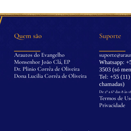
Quem são
Suporte
Arautos do Evangelho
suporte@araut
Monsenhor João Clá, EP
Whatsapp: +5
Dr. Plinio Corrêa de Oliveira
3503 (só men
Dona Lucilia Corrêa de Oliveira
Tel: +55 (11
.
chamadas)
.
De 2ª a 6ª das 8 às 1
Termos de Uso
Privacidade