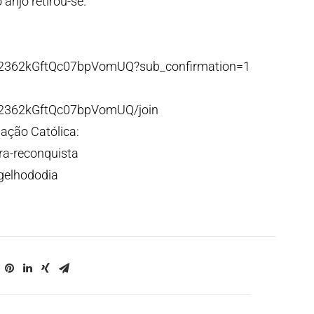
anjo retirou-se.
p2362kGftQc07bpVomUQ?sub_confirmation=1
p2362kGftQc07bpVomUQ/join
ação Católica:
ra-reconquista
ngelhododia