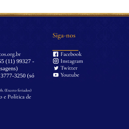
Siga-nos
os.org.br
Facebook
Instagram
5 (11) 99327 -
Twitter
sagens)
Youtube
) 3777-3250 (só
8h. (Exceto feriados)
 e Política de