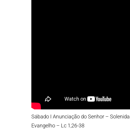
Sábado I Anunciação do Senhor – Solenid
Evangelho – Lc 1,26-38