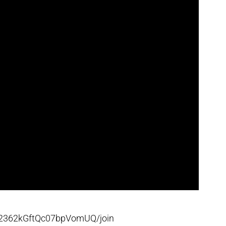
p2362kGftQc07bpVomUQ/join