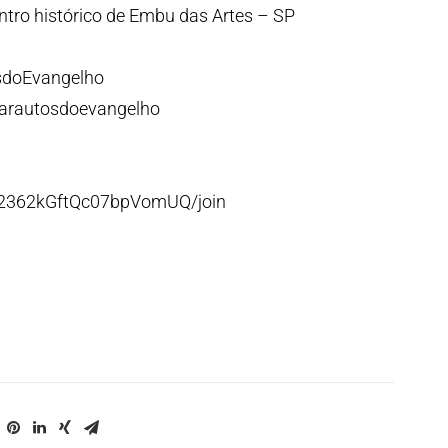
ntro histórico de Embu das Artes – SP
sdoEvangelho
/arautosdoevangelho
p2362kGftQc07bpVomUQ/join