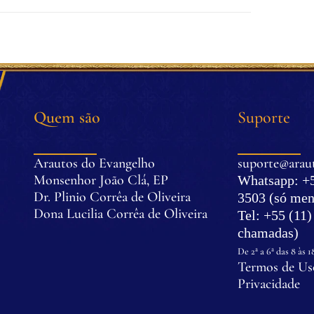
Quem são
Suporte
Arautos do Evangelho
suporte@araut
Monsenhor João Clá, EP
Whatsapp: +5
Dr. Plinio Corrêa de Oliveira
3503 (só men
Dona Lucilia Corrêa de Oliveira
Tel: +55 (11
.
chamadas)
.
De 2ª a 6ª das 8 às 1
Termos de Uso
Privacidade