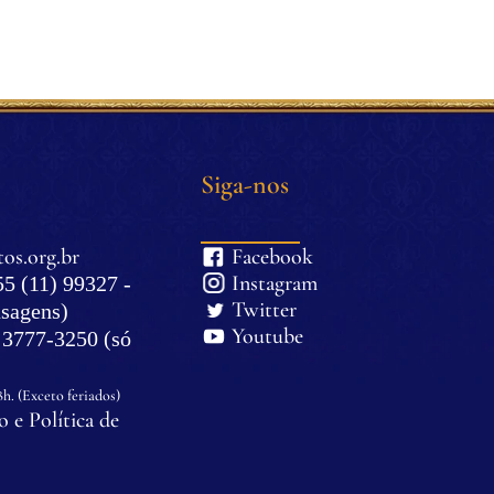
Siga-nos
os.org.br
Facebook
Instagram
5 (11) 99327 -
Twitter
sagens)
Youtube
) 3777-3250 (só
8h. (Exceto feriados)
 e Política de