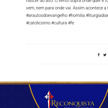
nascer do alto. O vento sopra onde quer e 
vem, nem para onde vai. Assim acontece a t
#arautosdoevangelho #homilia #liturgiadiar
#catolicismo #cultura #fe