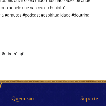
tu podes ouvir o seu ruído, mas não sabes de onde
odo aquele que nasceu do Espírito".
ia #arautos #podcast #espiritualidade #doutrina
Quem são
Suporte