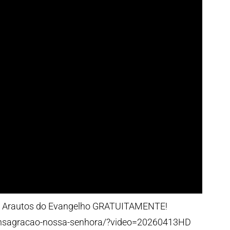
 Arautos do Evangelho GRATUITAMENTE!
p-consagracao-nossa-senhora/?video=20260413HD