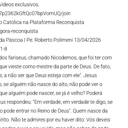
ídeos exclusivos.
V7p2362kGftQc07bpVomUQ/join
 Católica na Plataforma Reconquista
agora-reconquista
 da Páscoa I Pe. Roberto Polimeni 13/04/2026
,1-8
dos fariseus, chamado Nicodemos, que foi ter com
s que vieste como mestre da parte de Deus. De fato,
s, a não ser que Deus esteja com ele". Jesus
, se alguém não nasce do alto, não pode ver o
que alguém pode nascer, se já é velho? Poderá
sus respondeu: "Em verdade, em verdade te digo, se
ão pode entrar no Reino de Deus". Quem nasce da
rito. Não te admires por eu haver dito: Vós deveis