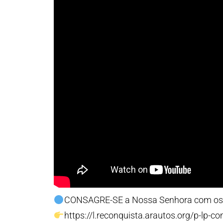
CONSAGRE-SE a Nossa Senhora com os
https://l.reconquista.arautos.org/p-l