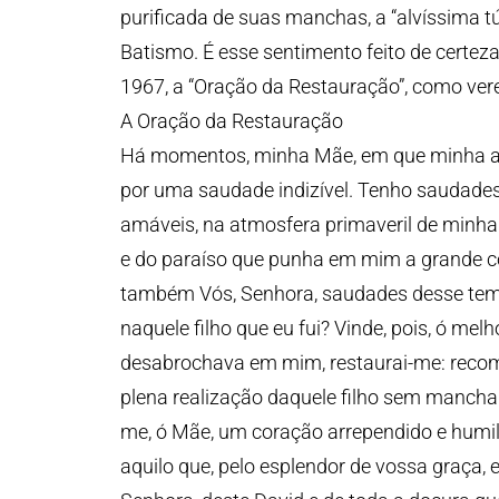
purificada de suas manchas, a “alvíssima 
Batismo. É esse sentimento feito de certeza
1967, a “Oração da Restauração”, como ver
A Oração da Restauração
Há momentos, minha Mãe, em que minha alm
por uma saudade indizível. Tenho saudade
amáveis, na atmosfera primaveril de minha 
e do paraíso que punha em mim a grande 
também Vós, Senhora, saudades desse tem
naquele filho que eu fui? Vinde, pois, ó me
desabrochava em mim, restaurai-me: reco
plena realização daquele filho sem mancha q
me, ó Mãe, um coração arrependido e humil
aquilo que, pelo esplendor de vossa graça,