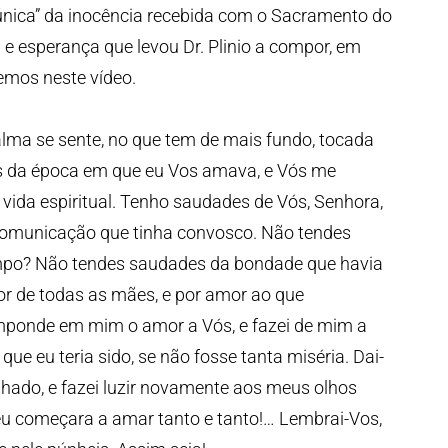
túnica” da inocência recebida com o Sacramento do
 e esperança que levou Dr. Plinio a compor, em
emos neste vídeo.
a se sente, no que tem de mais fundo, tocada
s da época em que eu Vos amava, e Vós me
vida espiritual. Tenho saudades de Vós, Senhora,
comunicação que tinha convosco. Não tendes
po? Não tendes saudades da bondade que havia
lhor de todas as mães, e por amor ao que
mponde em mim o amor a Vós, e fazei de mim a
ue eu teria sido, se não fosse tanta miséria. Dai-
hado, e fazei luzir novamente aos meus olhos
 eu começara a amar tanto e tanto!… Lembrai-Vos,