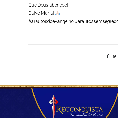
Que Deus abençoe!
Salve Maria!
#arautosdoevangelho #arautossemsegred