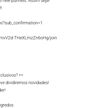
e nele púnheis. Assim seja!
!
os?sub_confirmation=1
PmvV2d-THeXLmzZn6oHg/join
xclusivos?
ve dividiremos novidades!
er!
egredos