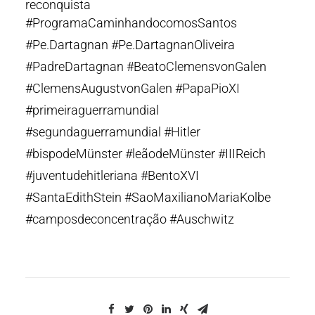
reconquista
#ProgramaCaminhandocomosSantos
#Pe.Dartagnan #Pe.DartagnanOliveira
#PadreDartagnan #BeatoClemensvonGalen
#ClemensAugustvonGalen #PapaPioXI
#primeiraguerramundial
#segundaguerramundial #Hitler
#bispodeMünster #leãodeMünster #IIIReich
#juventudehitleriana #BentoXVI
#SantaEdithStein #SaoMaxilianoMariaKolbe
#camposdeconcentração #Auschwitz