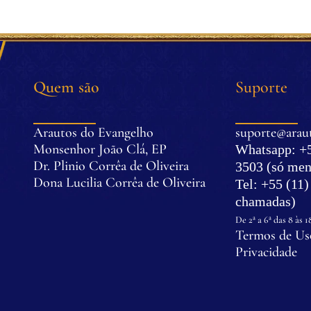
Quem são
Suporte
Arautos do Evangelho
suporte@araut
Monsenhor João Clá, EP
Whatsapp: +5
Dr. Plinio Corrêa de Oliveira
3503 (só men
Dona Lucilia Corrêa de Oliveira
Tel: +55 (11
.
chamadas)
.
De 2ª a 6ª das 8 às 1
Termos de Uso
Privacidade