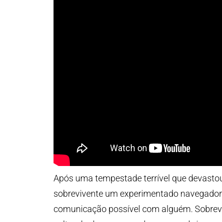
Após uma tempestade terrível que devasto
sobrevivente um experimentado navegador. 
comunicação possível com alguém. Sobrevi