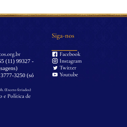
Siga-nos
os.org.br
Facebook
Instagram
5 (11) 99327 -
Twitter
sagens)
Youtube
) 3777-3250 (só
8h. (Exceto feriados)
 e Política de