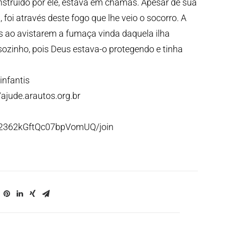
nstruído por ele, estava em chamas. Apesar de sua
 foi através deste fogo que lhe veio o socorro. A
os ao avistarem a fumaça vinda daquela ilha
sozinho, pois Deus estava-o protegendo e tinha
infantis
/ajude.arautos.org.br
p2362kGftQc07bpVomUQ/join