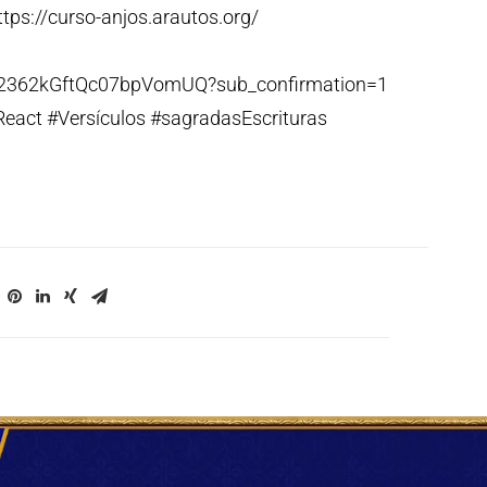
tps://curso-anjos.arautos.org/
p2362kGftQc07bpVomUQ?sub_confirmation=1
React #Versículos #sagradasEscrituras