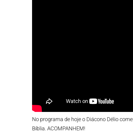
No programa de hoje o Diácono Délio come
Bíblia. ACOMPANHEM!