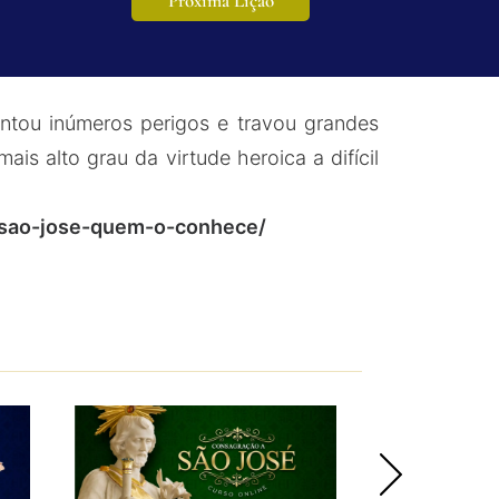
Próxima Lição
entou inúmeros perigos e travou grandes
s alto grau da virtude heroica a difícil
v-sao-jose-quem-o-conhece/