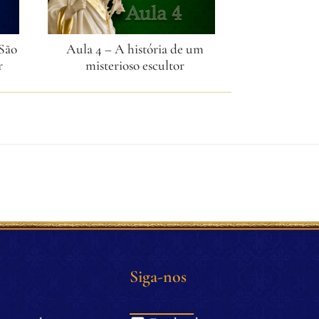
 São
Aula 4 – A história de um
Aula 5 – S
r
misterioso escultor
perfeit
Siga-nos