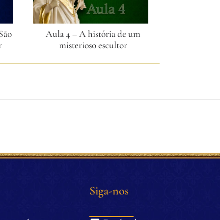
 São
Aula 4 – A história de um
Aula 5 – S
r
misterioso escultor
perfeit
Siga-nos