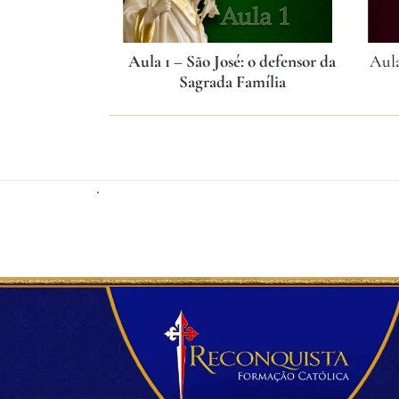
Aula 1 – São José: o defensor da
Aula
Sagrada Família
.