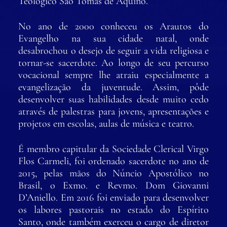
Teológico São Tomás de Aquino.
No ano de 2000 conheceu os Arautos do
Evangelho na sua cidade natal, onde
desabrochou o desejo de seguir a vida religiosa e
tornar-se sacerdote. Ao longo de seu percurso
vocacional sempre lhe atraiu especialmente a
evangelização da juventude. Assim, pôde
desenvolver suas habilidades desde muito cedo
através de palestras para jovens, apresentações e
projetos em escolas, aulas de música e teatro.
É membro capitular da Sociedade Clerical Virgo
Flos Carmeli, foi ordenado sacerdote no ano de
2015, pelas mãos do Núncio Apostólico no
Brasil, o Exmo. e Revmo. Dom Giovanni
D’Aniello. Em 2016 foi enviado para desenvolver
os labores pastorais no estado do Espírito
Santo, onde também exerceu o cargo de diretor