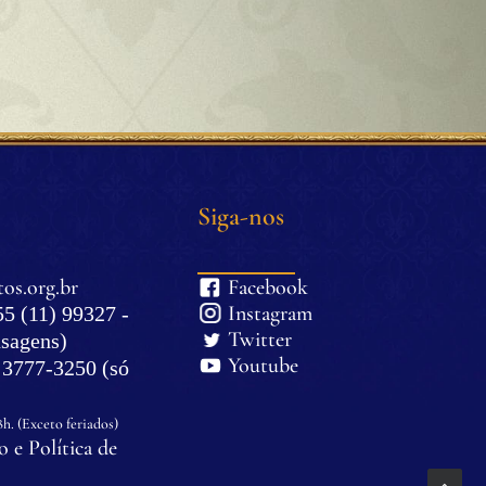
Siga-nos
os.org.br
Facebook
Instagram
5 (11) 99327 -
Twitter
sagens)
Youtube
) 3777-3250 (só
8h. (Exceto feriados)
 e Política de