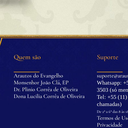
Quem são
Suporte
Arautos do Evangelho
suporte@araut
Monsenhor João Clá, EP
Whatsapp: +5
Dr. Plinio Corrêa de Oliveira
3503 (só men
Dona Lucilia Corrêa de Oliveira
Tel: +55 (11
.
chamadas)
.
De 2ª a 6ª das 8 às 1
Termos de Uso
Privacidade