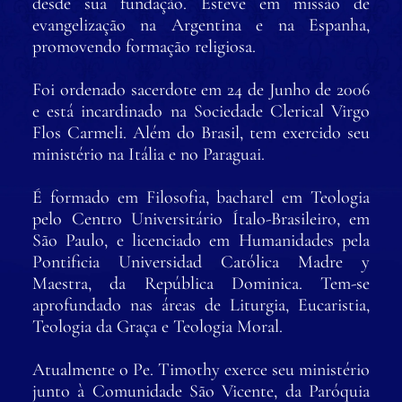
desde sua fundação. Esteve em missão de
evangelização na Argentina e na Espanha,
promovendo formação religiosa.
Foi ordenado sacerdote em 24 de Junho de 2006
e está incardinado na Sociedade Clerical Virgo
Flos Carmeli. Além do Brasil, tem exercido seu
ministério na Itália e no Paraguai.
É formado em Filosofia, bacharel em Teologia
pelo Centro Universitário Ítalo-Brasileiro, em
São Paulo, e licenciado em Humanidades pela
Pontificia Universidad Católica Madre y
Maestra, da República Dominica. Tem-se
aprofundado nas áreas de Liturgia, Eucaristia,
Teologia da Graça e Teologia Moral.
Atualmente o Pe. Timothy exerce seu ministério
junto à Comunidade São Vicente, da Paróquia