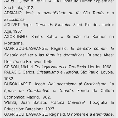
Deus… Quem é Ele?
ITTA-IFAT. Instituto Lumen Sapientiae:
São Paulo, 2012.
ADRIANO, José.
A razoabilidade da fé: São Tomás e a
Escolástica
.
JOLIVET, Regis.
Curso de Filosofia
. 3 ed. Rio de Janeiro:
Agir, 1957
AGOSTINHO, Santo. Sobre o Sermão do Senhor na
Montanha.
GARRIGOU-LAGRANGE, Réginald.
El sentido común: la
filosofia del ser y las fórmulas dogmáticas
. Buenos Aires:
Desclée de Brouwer, 1945.
GRISON, Michel.
Teología Natural o Teodiceia
. Herder, 1968.
PÁLACIO, Carlos.
Cristianismo e História
. São Paulo: Loyola,
1982.
BURCKHARDT, Jacob.
Del paganismo al Cristianismo. La
época de Constantino el Grande
. Fondo de Cultura
Económica: Madrid, 1982.
WEISS, Juan Batista.
Historia Universal
. Tipografía la
Educación: Barcelona, 1927.
GARRIGOU-LAGRANGE, Réginald.
O homem e a eternidade
.