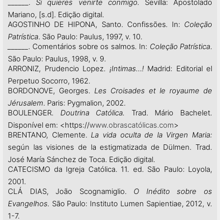
______.
Si quieres venirte conmigo.
Sevilla: Apostolado
Mariano, [s.d]. Edição digital.
AGOSTINHO DE HIPONA, Santo. Confissões
.
In:
Coleção
Patrística
. São Paulo: Paulus, 1997, v. 10.
______.
Comentários sobre os salmos
.
In:
Coleção Patrística
.
São Paulo: Paulus, 1998, v. 9.
ARRONIZ, Prudencio Lopez.
¡Intimas…!
Madrid: Editorial el
Perpetuo Socorro, 1962.
BORDONOVE, Georges.
Les Croisades et le royaume de
Jérusalem
. Paris: Pygmalion, 2002.
BOULENGER.
Doutrina Católica.
Trad. Mário Bachelet.
Disponível em: <https://
www.obrascatólicas.com
>
BRENTANO, Clemente.
La vida oculta de la Virgen Maria:
según las visiones de la estigmatizada de Dülmen. Trad.
José María Sánchez de Toca. Edição digital.
CATECISMO da Igreja Católica. 11. ed. São Paulo: Loyola,
2001.
CLÁ DIAS, João Scognamiglio.
O Inédito sobre os
Evangelhos.
São Paulo: Instituto Lumen Sapientiae, 2012, v.
1-7.