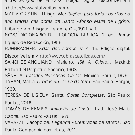
a los amigos de la cruz
. Edição Digital. disponível em
<https://
www.statveritas.com
>
MARIA CRISTINI, Thiago.
Meditações para todos os dias do
ano tiradas das obras de Santo Afonso Maria de Ligório.
Friburgo em Brisgau: Herder e Cia, 1921, v. 1.
NOVO DICIONÁRIO DE TEOLOGIA BÍBLICA
.
2. ed. Roma:
Equipo de Redacción, 1988.
ROHRBACHER.
Vidas dos santos.
v. 4; 15. Edição digital.
Disponível em <
http://www.obrascatolicas.com
>
SANCHEZ-ANGUIANO, Mariano.
¡Si! A Cristo…
Madrid:
Editorial el Perpetuo Socorro, 1963.
SÊNECA.
Tratados filosóficos. Cartas
. México: Porrúa, 1979.
TAHAN, Malba.
Lendas do Céu e da terra
. São Paulo: Borgoi,
1939.
TERESA DE LISIEUX, Santa
. Obras Completas.
São Paulo:
Paulus, 2016.
TOMÁS DE KEMPIS.
Imitação de Cristo.
Trad. José Maria
Cabral. São Paulo: Paulus, 1976.
VARAZZE, Jacopo de.
Legenda Áurea
: vidas de santos. São
Paulo: Companhia das letras, 2011.