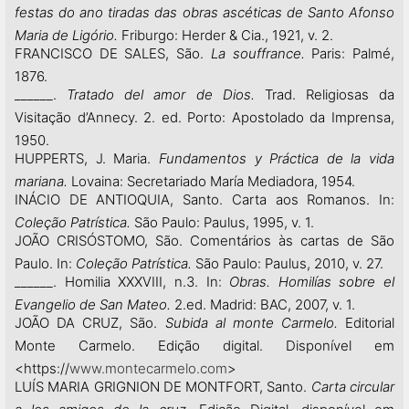
festas do ano tiradas das obras ascéticas de Santo Afonso
Maria de Ligório.
Friburgo: Herder & Cia., 1921, v. 2.
FRANCISCO DE SALES, São.
La souffrance.
Paris: Palmé,
1876.
______.
Tratado del amor de Dios.
Trad. Religiosas da
Visitação d’Annecy. 2. ed. Porto: Apostolado da Imprensa,
1950.
HUPPERTS, J. Maria.
Fundamentos y Práctica de la vida
mariana.
Lovaina: Secretariado María Mediadora, 1954.
INÁCIO DE ANTIOQUIA, Santo. Carta aos Romanos. In:
Coleção Patrística.
São Paulo: Paulus, 1995, v. 1.
JOÃO CRISÓSTOMO, São. Comentários às cartas de São
Paulo. In:
Coleção Patrística.
São Paulo: Paulus, 2010, v. 27.
______. Homilia XXXVIII, n.3. In:
Obras.
Homilías sobre el
Evangelio de San Mateo.
2.ed. Madrid: BAC, 2007, v. 1.
JOÃO DA CRUZ, São.
Subida al monte Carmelo.
Editorial
Monte Carmelo. Edição digital. Disponível em
<https://
www.montecarmelo.com
>
LUÍS MARIA GRIGNION DE MONTFORT, Santo.
Carta circular