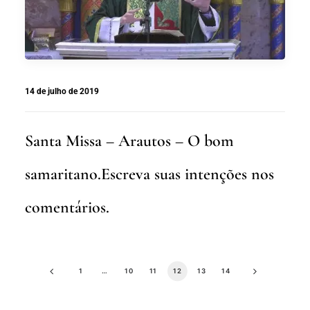
14 de julho de 2019
Santa Missa – Arautos – O bom
samaritano.Escreva suas intenções nos
comentários.
1
…
10
11
12
13
14