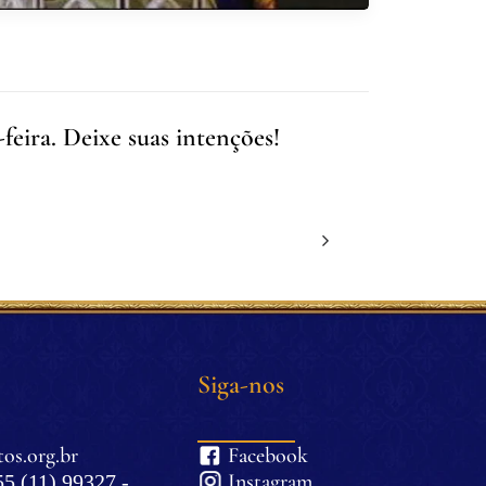
feira. Deixe suas intenções!
Siga-nos
os.org.br
Facebook
Instagram
5 (11) 99327 -