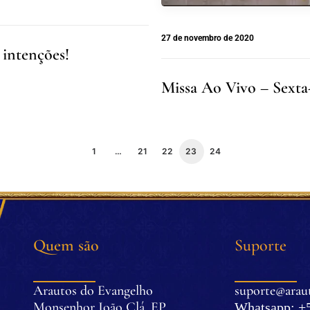
27 de novembro de 2020
 intenções!
Missa Ao Vivo – Sexta-
1
…
21
22
23
24
Quem são
Suporte
Arautos do Evangelho
suporte@araut
Monsenhor João Clá, EP
Whatsapp: +5