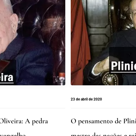
23 de abril de 2020
liveira: A pedra
O pensamento de Plinio
Evangelho
mestra das nações e ra