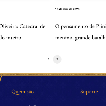
18 de abril de 2020
liveira: Catedral de
O pensamento de Plini
do inteiro
menino, grande batalh
1
2
Quem são
Suporte