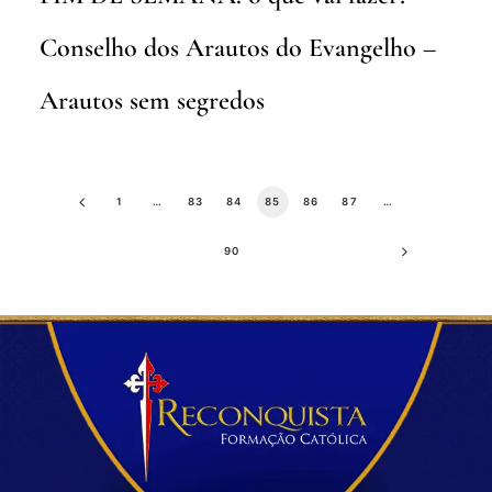
Conselho dos Arautos do Evangelho –
Arautos sem segredos
1
…
83
84
85
86
87
…
90