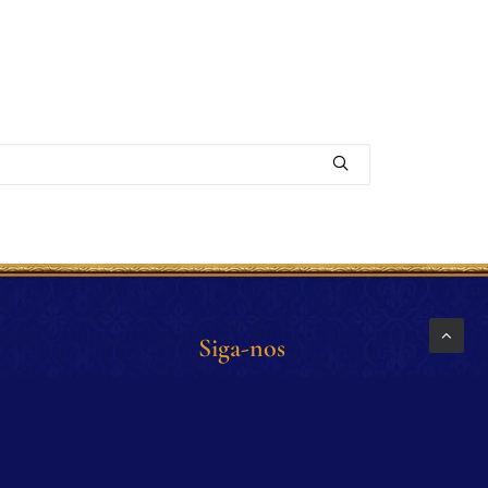
Siga-nos
os.org.br
Facebook
Instagram
5 (11) 99327 -
Twitter
sagens)