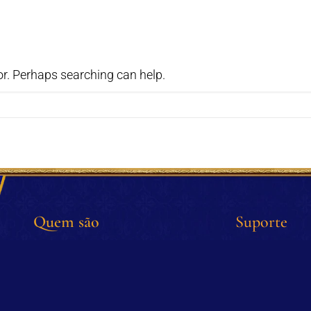
or. Perhaps searching can help.
Quem são
Suporte
Arautos do Evangelho
suporte@araut
Monsenhor João Clá, EP
Whatsapp: +5
Dr. Plinio Corrêa de Oliveira
3503 (só men