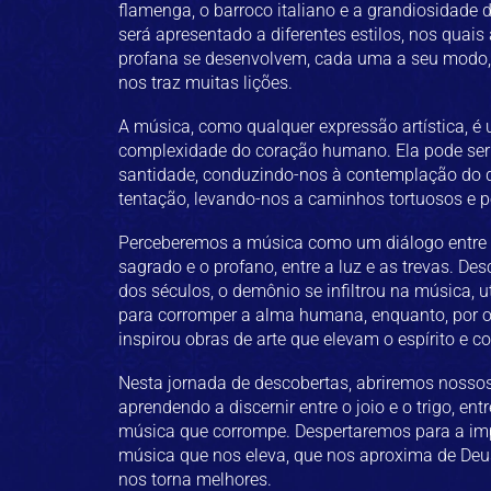
flamenga, o barroco italiano e a grandiosidade d
será apresentado a diferentes estilos, nos quai
profana se desenvolvem, cada uma a seu modo
nos traz muitas lições.
A música, como qualquer expressão artística, é 
complexidade do coração humano. Ela pode ser 
santidade, conduzindo-nos à contemplação do d
tentação, levando-nos a caminhos tortuosos e p
Perceberemos a música como um diálogo entre a 
sagrado e o profano, entre a luz e as trevas. D
dos séculos, o demônio se infiltrou na música, u
para corromper a alma humana, enquanto, por ou
inspirou obras de arte que elevam o espírito e 
Nesta jornada de descobertas, abriremos nosso
aprendendo a discernir entre o joio e o trigo, ent
música que corrompe. Despertaremos para a impo
música que nos eleva, que nos aproxima de Deu
nos torna melhores.