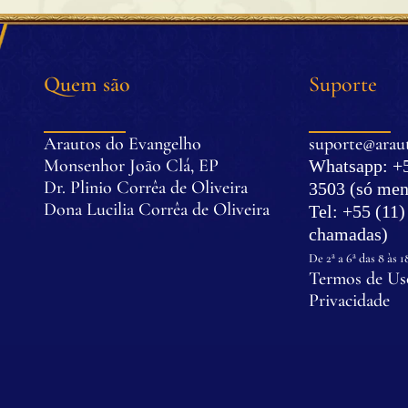
Quem são
Suporte
Arautos do Evangelho
suporte@araut
Monsenhor João Clá, EP
Whatsapp: +5
Dr. Plinio Corrêa de Oliveira
3503 (só men
Dona Lucilia Corrêa de Oliveira
Tel: +55 (11
.
chamadas)
.
De 2ª a 6ª das 8 às 1
Termos de Uso
Privacidade
© Todos os direitos reservados