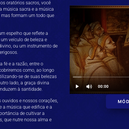
os oratórios sacros, você
s a música sacra e a música
, mas formam um todo que
um espelho que reflete a
um veículo de beleza e
ivino, ou um instrumento de
erigosos.
fé e a razão, entre o
escobriremos como, ao longo
tilizando-se de suas belezas
tro lado, a graça divina
conduzem à santidade.
s ouvidos e nossos corações,
MÓD
re a música que edifica e a
rtância de cultivar a
s, que nutre nossa alma e