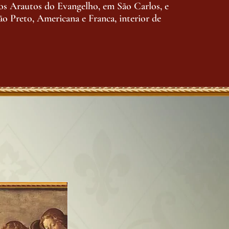
os Arautos do Evangelho, em São Carlos, e
rão Preto, Americana e Franca, interior de