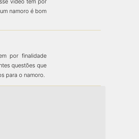
Esse vídeo tem por
se um namoro é bom
m por finalidade
entes questões que
os para o namoro.