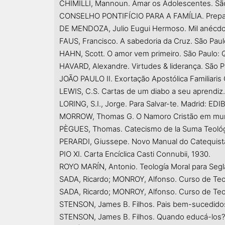
CHIMILLI, Mannoun. Amar os Adolescentes. São
CONSELHO PONTIFÍCIO PARA A FAMÍLIA. Prepara
DE MENDOZA, Julio Eugui Hermoso. Mil anécdota
FAUS, Francisco. A sabedoria da Cruz. São Pau
HAHN, Scott. O amor vem primeiro. São Paulo: 
HAVARD, Alexandre. Virtudes & liderança. São P
JOÃO PAULO II. Exortação Apostólica Familiaris 
LEWIS, C.S. Cartas de um diabo a seu aprendiz.
LORING, S.I., Jorge. Para Salvar-te. Madrid: ED
MORROW, Thomas G. O Namoro Cristão em mund
PÈGUES, Thomas. Catecismo de la Suma Teológ
PERARDI, Giussepe. Novo Manual do Catequista.
PIO XI. Carta Encíclica Casti Connubii, 1930.
ROYO MARÍN, Antonio. Teología Moral para Segl
SADA, Ricardo; MONROY, Alfonso. Curso de Teol
SADA, Ricardo; MONROY, Alfonso. Curso de Teolo
STENSON, James B. Filhos. Pais bem-sucedidos
STENSON, James B. Filhos. Quando educá-los? 