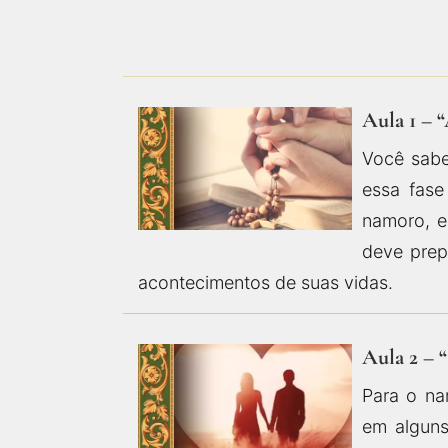
Aula 1 – 
Você sab
essa fase
namoro, e
deve prep
acontecimentos de suas vidas.
Aula 2 – 
Para o na
em alguns