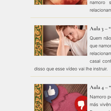
namoro s
relacionam
Aula 3 – 
Quem não 
que namora
relaciona
casal con
disso que esse vídeo vai lhe instruir.
Aula 4 – 
Namoro po
más vivên