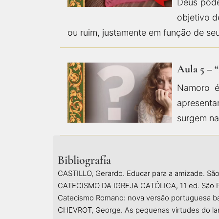
Deus pode
objetivo d
ou ruim, justamente em função de seu
Aula 5 – 
Namoro é
apresenta
surgem na
Bibliografía
CASTILLO, Gerardo. Educar para a amizade. São
CATECISMO DA IGREJA CATÓLICA, 11 ed. São Pa
Catecismo Romano: nova versão portuguesa base
CHEVROT, George. As pequenas virtudes do lar.