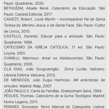
Paulo: Quadrante, 2020.
BETHLÉEM, Abade René.
Catecismo da Educação.
São
Paulo: Castela Editorial, 2017.
CADEÓT, Robert.
Louis Martin – Incomparável Pai de Santa
Teresa do Menino Jesus e da Santa Face.
São Paulo: Cultor
de Livros, 2015.
CASTILLO, Gerardo.
Educar para a amizade.
São Paulo:
Quadrante: 1999.
CATECISMO DA IGREJA CATÓLICA, 11 ed. São Paulo:
Loyola. 2001.
CHIMILLI, Mannoun.
Amar os Adolescentes.
São Paulo:
Quadrante, 2005.
CLÁ DIAS, João Scognamiglio.
Dona Lucilia.
Vaticano:
Libreria Editrice Vaticana, 2013.
DE MENDOZA, Julio Eugui Hermoso.
Mil anécdotas de
virtudes.
Madrid: Rialp, 2007.
JOÃO PAULO II.
Carta às Famílias.
Gratissimam Sane, 1994.
PÈGUES, Thomas.
Catecismo de la Suma Teológica.
Madrid:
Homo Legens, 2011.
PERARDI, Giussepe.
Novo Manual do Catequista.
Lisboa: