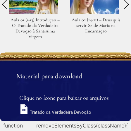
Aula 01 (1-13) Introdução –
Aula 02 (14-21) – Deus quis
O Tratado da Verdadeira
servir-Se de Maria na
Devoção à Santíssima
Encarnação
Virgem
Material para download
Clique no ícone para baixar os arquivos
Tratado da Verdadeira Devoção
function removeElementsByClass(className){